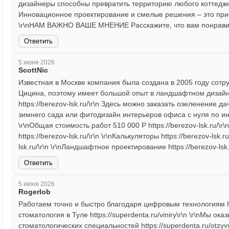
дизайнеры способны превратить территорию любого коттеджного
Инновационное проектирование и смелые решения – это приори
\r\nНАМ ВАЖНО ВАШЕ МНЕНИЕ Расскажите, что вам понравило
Ответить
5 июня 2026
ScottNic
Известная в Москве компания была создана в 2005 году сотр
Цицина, поэтому имеет большой опыт в ландшафтном дизайн
https://berezov-lsk.ru/\r\n Здесь можно заказать озеленение д
зимнего сада или фитодизайн интерьеров офиса с нуля по инди
\r\nОбщая стоимость работ 510 000 Р https://berezov-lsk.ru/\r
https://berezov-lsk.ru/\r\n \r\nКалькуляторы https://berezov-lsk
lsk.ru/\r\n \r\nЛандшафтное проектирование https://berezov-lsk.r
Ответить
5 июня 2026
Rogerlob
Работаем точно и быстро благодаря цифровым технологиям http
стоматология в Туле https://superdenta.ru/viniry\r\n \r\nМы 
стоматологических специальностей https://superdenta.ru/otz