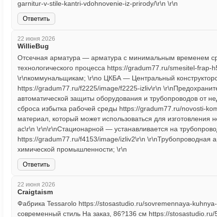
garnitur-v-stile-kantri-vdohnovenie-iz-prirody/\r\n \r\n
Ответить
22 июня 2026
WillieBug
Отсечная арматура — арматура с минимальным временем с
технологического процесса https://gradum77.ru/smesitel-frap-h
\r\nкоммунальщикам; \r\no ЦКБА — Центральный конструктор
https://gradum77.ru/f2225/image/f2225-izliv\r\n \r\nПредохр
автоматической защиты оборудования и трубопроводов от н
сброса избытка рабочей среды https://gradum77.ru/novosti-komp
материал, который может использоваться для изготовления не
ac\r\n \r\n\r\nСтационарной — устанавливается на трубопров
https://gradum77.ru/f4153/image/izliv2\r\n \r\nТрубопроводна
химической промышленности; \r\n
Ответить
22 июня 2026
Craigtaism
Фабрика Tessarolo https://stosastudio.ru/sovremennaya-kuhnya-st
современный стиль На заказ, 86?136 см https://stosastudio.ru/5