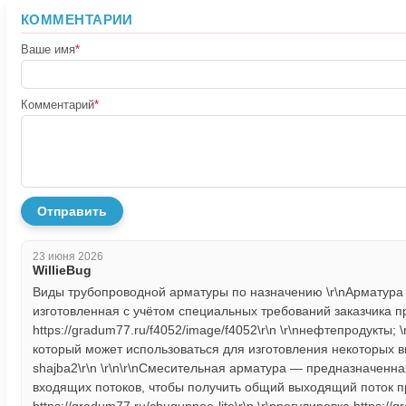
КОММЕНТАРИИ
Ваше имя
*
Комментарий
*
Отправить
23 июня 2026
WillieBug
Виды трубопроводной арматуры по назначению \r\nАрматура
изготовленная с учётом специальных требований заказчика 
https://gradum77.ru/f4052/image/f4052\r\n \r\nнефтепродукты; 
который может использоваться для изготовления некоторых ви
shajba2\r\n \r\n\r\nСмесительная арматура — предназначенн
входящих потоков, чтобы получить общий выходящий поток 