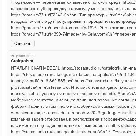
·Подвижной — перемещается вместе с потоком среды https://g
назначению трубопроводную арматуру можно разделить на сл
https://gradum77.ru/F2242\r\n \r\n· Тип арматуры: \r\n\r\n\r\n
предназначенные для регулировки и перекрытия водопроводо
https://gradum77.ru/novosti-kompanii/p/16\r\n Это вентили, к
https://gradum77.ru/f4399-7/image/nby-0ehuyom\r\n \r\nперенап
Ответить
20 июня 2026
Craigtaism
ИТАЛЬЯНСКАЯ МЕБЕЛЬ https://stosastudio.ru/catalog/kuhni-ma
https://stosastudio.ru/catalog/arrex-le-cucine-opale/\r\n \r\n3 434
fasady-iz-mdf/\r\n 6 869 535 руб https://stosastudio.ru/italyans
prostranstva/\r\n \r\nTessarolo, Италия, стиль арт-деко, классиче
massiva-duba-i-yasenya-v-moskve-kachestvo-i-estetika/\r\n \
мебельное агентство, имеющее привилегированные соглаше
фабрик Италии , в том числе и с фабриками самых известных бре
v-moskve-uznajte-o-poslednih-trendah-v-2023-godu-gde-kupit-ts
компания зарегистрирована и расположена в городе-государс
нас имеется еще один дополнительный офис в г https://stosastu
https://stosastudio.ru/catalog/kuhni-mirabeau/\r\n \r\nTessarol