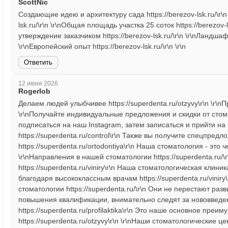
ScottNic
Создающие идею и архитектуру сада https://berezov-lsk.ru/\r\n
lsk.ru/\r\n \r\nОбщая площадь участка 25 соток https://berezov-
утверждение заказчиком https://berezov-lsk.ru/\r\n \r\nЛандшаф
\r\nЕвропейский опыт https://berezov-lsk.ru/\r\n \r\n
Ответить
12 июня 2026
Rogerlob
Делаем людей улыбчивее https://superdenta.ru/otzyvy\r\n \r\nПр
\r\nПолучайте индивидуальные предложения и скидки от стом
подписаться на наш Instagram, затем записаться и прийти на
https://superdenta.ru/control\r\n Также вы получите спецпре
https://superdenta.ru/ortodontiya\r\n Наша стоматология - эт
\r\nНаправления в нашей стоматологии https://superdenta.ru/\r
https://superdenta.ru/viniry\r\n Наша стоматологическая клин
благодаря высококлассным врачам https://superdenta.ru/viniry
стоматологии https://superdenta.ru/\r\n Они не перестают ра
повышения квалификации, внимательно следят за нововведен
https://superdenta.ru/profilaktika\r\n Это наше основное преи
https://superdenta.ru/otzyvy\r\n \r\nНаши стоматологические