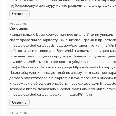
https://gradum77.ru/chugunnoe-lite\r\n \r\nрегулировка https://
трубопроводную арматуру можно разделить на следующие вид
Ответить
23 июня 2026
Craigtaism
Каждая наша с Вами совместная поездка по Италии уникальн
сидят продавцы за зарплату, Вы выделили время и прилетели 
https://stosastudio.ru/goods_category/sovremennye-kuhni-2/\r
работаем эксклюзивно для Вас! \r\nМы являемся официальны
позволяет нам продавать продукцию бренда по лучшим ценам в 
rewind/\r\n \r\nВы можете полностью убедиться в нашей чест
рум) в Москве на Нагатинской улице https://stosastudio.ru/prya
После обсуждения всех деталей по заказу, согласования па
договор https://stosastudio.ru/premialnaya-mebel-twils-sinonim-
информацию об условиях работы и сроках доставки https://stosas
Tessarolo https://stosastudio.ru/vybor-materiala-dlya-kuhni-prakti
https://stosastudio.ru/catalog/kuhni-natural/\r\n \r\n
Ответить
23 июня 2026