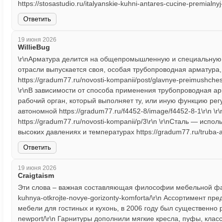
https://stosastudio.ru/italyanskie-kuhni-antares-cucine-premialnyj-d
Ответить
19 июня 2026
WillieBug
\r\nАрматура делится на общепромышленную и специальную htt
отрасли выпускается своя, особая трубопроводная арматура
https://gradum77.ru/novosti-kompanii/post/glavnye-preimushches
\r\nВ зависимости от способа применения трубопроводная ар
рабочий орган, который выполняет ту, или иную функцию ре
автономной https://gradum77.ru/f4452-8/image/f4452-8-1\r\n
https://gradum77.ru/novosti-kompanii/p/3\r\n \r\nСталь — ис
высоких давлениях и температурах https://gradum77.ru/truba-a
Ответить
19 июня 2026
Craigtaism
Эти слова – важная составляющая философии мебельной фабр
kuhnya-otkrojte-novye-gorizonty-komforta/\r\n Ассортимент п
мебели для гостиных и кухонь, в 2006 году был существенно рас
newport/\r\n Гарнитуры дополнили мягкие кресла, пуфы, кла