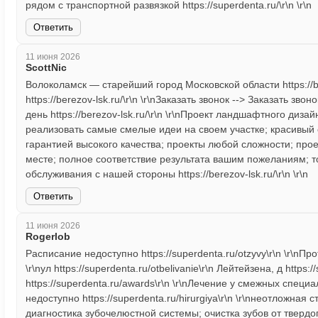
рядом с транспортной развязкой https://superdenta.ru/\r\n \r\n
Ответить
11 июня 2026
ScottNic
Волоколамск — старейший город Московской области https://be
https://berezov-lsk.ru/\r\n \r\nЗаказать звонок --> Заказать звон
день https://berezov-lsk.ru/\r\n \r\nПроект ландшафтного дизайна
реализовать самые смелые идеи на своем участке; красивый 
гарантией высокого качества; проекты любой сложности; пр
месте; полное соответствие результата вашим пожеланиям; 
обслуживания с нашей стороны https://berezov-lsk.ru/\r\n \r\n
Ответить
11 июня 2026
Rogerlob
Расписание недоступно https://superdenta.ru/otzyvy\r\n \r\nПро
\r\nул https://superdenta.ru/otbelivanie\r\n Лейтейзена, д https:/
https://superdenta.ru/awards\r\n \r\nЛечение у смежных специал
недоступно https://superdenta.ru/hirurgiya\r\n \r\nнеотложна
диагностика зубочелюстной системы; очистка зубов от твердо