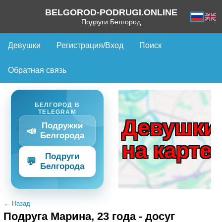
BELGOROD-PODRUGI.ONLINE
Подруги Белгород
Девушки
Регистрация/Вход
Поиск
Обратная связь
БЕЛГОРОД В
TELEGRAM
Девушки
Подружки
📣
Белгорода
на карте
Подруги
💬
Белгорода
← Назад
Подруга Марина, 23 года - досуг