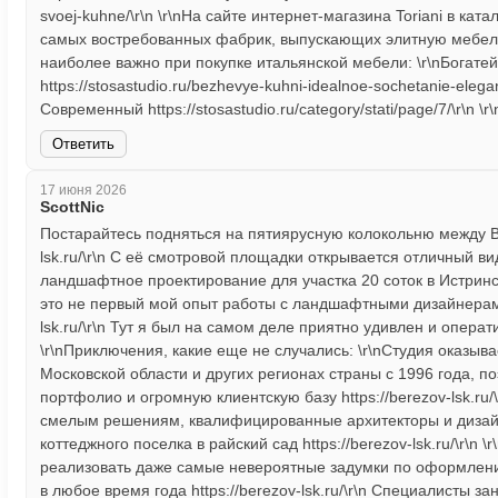
svoej-kuhne/\r\n \r\nНа сайте интернет-магазина Toriani в к
самых востребованных фабрик, выпускающих элитную мебель к
наиболее важно при покупке итальянской мебели: \r\nБогате
https://stosastudio.ru/bezhevye-kuhni-idealnoe-sochetanie-elega
Современный https://stosastudio.ru/category/stati/page/7/\r\n \r\
Ответить
17 июня 2026
ScottNic
Постарайтесь подняться на пятиярусную колокольню между Во
lsk.ru/\r\n С её смотровой площадки открывается отличный вид h
ландшафтное проектирование для участка 20 соток в Истринско
это не первый мой опыт работы с ландшафтными дизайнерами и
lsk.ru/\r\n Тут я был на самом деле приятно удивлен и оператив
\r\nПриключения, какие еще не случались: \r\nСтудия оказыв
Московской области и других регионах страны с 1996 года, 
портфолио и огромную клиентскую базу https://berezov-lsk.r
смелым решениям, квалифицированные архитекторы и дизайн
коттеджного поселка в райский сад https://berezov-lsk.ru/\r\
реализовать даже самые невероятные задумки по оформлени
в любое время года https://berezov-lsk.ru/\r\n Специалисты з