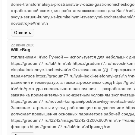
dome-transformatsiya-prostranstva-v-oazis-gastronomicheskogo
отработанной схеме, мы работаем эксклюзивно для Вас! \r\nГар
svoyu-seruyu-kuhnyu-s-izumitelnymi-tsvetovymi-sochetaniyami/\r\
novostrojke/\r\n \r\n
Ответить
22 июня 2026
WillieBug
топливникам; \r\no Ручной — используется для небольших д
https://gradum77.ru/luk\r\n \r\n5 https://gradum77.ru/novosti-ko
ekspluatacionnye-kachestva\r\n Отключающая (Д). Перекрыва
параметров https://gradum77.ru/lyuk-legkij-telefonnyj-gts\r\n
давлений и температур, а также агрессивных сред https://gra
\r\n\r\nАрматура специального назначения — разработанная 
заказчика применительно к конкретным условиям эксплуатации h
https://gradum77.ru/novosti-kompanii/post/pravilnyj-montazh-a
Защищает агрегаты и узлы, работающие под давлением https:/
допускает превышения основных параметров рабочей среды
https://gradum77.ru/f2242/image/f2242-1200x800\r\n \r\n·Фл
фланцев https://gradum77.ru/luk\r\n \r\nПривод \r\n