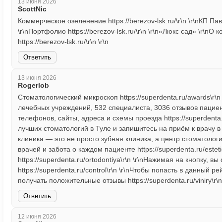
13 июня 2026
ScottNic
Коммерческое озеленение https://berezov-lsk.ru/\r\n \r\nКП Павл
\r\nПортфолио https://berezov-lsk.ru/\r\n \r\n«Люкс сад» \r\
https://berezov-lsk.ru/\r\n \r\n
Ответить
13 июня 2026
Rogerlob
Стоматологический микроскоп https://superdenta.ru/awards\r\
лечебных учреждений, 532 специалиста, 3036 отзывов пациен
телефонов, сайты, адреса и схемы проезда https://superdenta.
лучших стоматологий в Туле и запишитесь на приём к врачу в дв
клиника — это не просто зубная клиника, а центр стоматолог
врачей и забота о каждом пациенте https://superdenta.ru/esteti
https://superdenta.ru/ortodontiya\r\n \r\nНажимая на кнопку,
https://superdenta.ru/control\r\n \r\nЧтобы попасть в данный р
получать положительные отзывы https://superdenta.ru/viniry\r\n 
Ответить
12 июня 2026