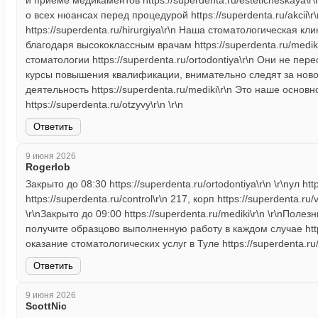
и приеме медикаментов https://superdenta.ru/esteticheskaya
о всех нюансах перед процедурой https://superdenta.ru/akcii\r\
https://superdenta.ru/hirurgiya\r\n Наша стоматологическая к
благодаря высококлассным врачам https://superdenta.ru/medik
стоматологии https://superdenta.ru/ortodontiya\r\n Они не пе
курсы повышения квалификации, внимательно следят за ново
деятельность https://superdenta.ru/mediki\r\n Это наше осно
https://superdenta.ru/otzyvy\r\n \r\n
Ответить
9 июня 2026
Rogerlob
Закрыто до 08:30 https://superdenta.ru/ortodontiya\r\n \r\nул htt
https://superdenta.ru/control\r\n 217, корп https://superdenta.ru/v
\r\nЗакрыто до 09:00 https://superdenta.ru/mediki\r\n \r\nПоле
получите образцово выполненную работу в каждом случае https:
оказание стоматологических услуг в Туле https://superdenta.ru/p
Ответить
9 июня 2026
ScottNic