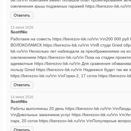
lsk.ru/\r\n Компания имеет большой опыт проектирования зел
озеленения крыш подземных гаражей https://berezov-lsk.ru/\r\n
Ответить
15 июня 2026
ScottNic
Работаем на совесть https://berezov-lsk.ru/\r\n \r\n200 000 р
ВОЛОКОЛАМСК https://berezov-lsk.ru/\r\n \r\nВ студи Gried об
lsk.ru/\r\n Несколько лет наблюдали за преображениями на их
озеленением https://berezov-lsk.ru/\r\n Пока на стадии проек
адекватные https://berezov-lsk.ru/\r\n Для сравнения обзван
пользу Gired https://berezov-lsk.ru/\r\n Надеемся будет так же
https://berezov-lsk.ru/\r\n \r\nГорки-2, 17 соток https://berezov-lsk
Ответить
14 июня 2026
ScottNic
Работы выполнены 20 день https://berezov-lsk.ru/\r\n \r\nЛандш
\r\nДовольных заказчиков услуг https://berezov-lsk.ru/\r\n \r\nУк
парк, 20 соток https://berezov-lsk.ru/\r\n \r\nПопулярные вопросы
Ответить