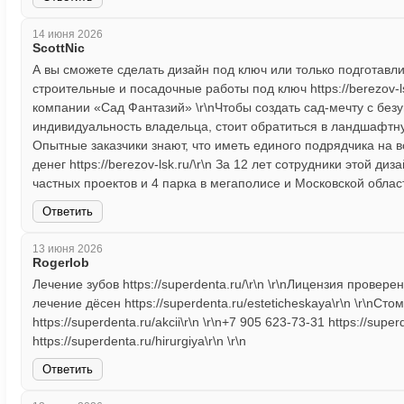
14 июня 2026
ScottNic
А вы сможете сделать дизайн под ключ или только подготавл
строительные и посадочные работы под ключ https://berezov-lsk
компании «Сад Фантазий» \r\nЧтобы создать сад-мечту с без
индивидуальность владельца, стоит обратиться в ландшафтную 
Опытные заказчики знают, что иметь единого подрядчика на 
денег https://berezov-lsk.ru/\r\n За 12 лет сотрудники этой д
частных проектов и 4 парка в мегаполисе и Московской области h
Ответить
13 июня 2026
Rogerlob
Лечение зубов https://superdenta.ru/\r\n \r\nЛицензия проверена
лечение дёсен https://superdenta.ru/esteticheskaya\r\n \r\nСт
https://superdenta.ru/akcii\r\n \r\n+7 905 623-73-31 https://sup
https://superdenta.ru/hirurgiya\r\n \r\n
Ответить