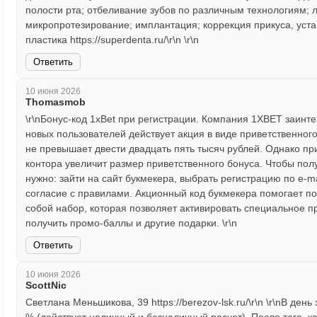
полости рта; отбеливание зубов по различным технологиям; 
микропротезирование; имплантация; коррекция прикуса, устан
пластика https://superdenta.ru/\r\n \r\n
Ответить
10 июня 2026
Thomasmob
\r\nБонус-код 1xBet при регистрации. Компания 1XBET заинт
новых пользователей действует акция в виде приветственного
не превышает двести двадцать пять тысяч рублей. Однако пр
контора увеличит размер приветственного бонуса. Чтобы пол
нужно: зайти на сайт букмекера, выбрать регистрацию по e-m
согласие с правилами. Акционный код букмекера помогает по
собой набор, которая позволяет активировать специальное 
получить промо-баллы и другие подарки. \r\n
Ответить
10 июня 2026
ScottNic
Светлана Меньшикова, 39 https://berezov-lsk.ru/\r\n \r\nВ де