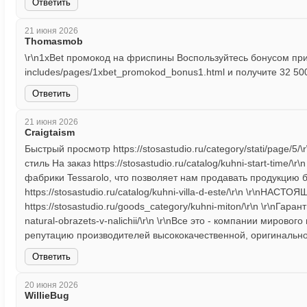
Ответить
21 июня 2026
Thomasmob
\r\n1xBet промокод на фриспины Воспользуйтесь бонусом при р
includes/pages/1xbet_promokod_bonus1.html и получите 32 500
Ответить
21 июня 2026
Craigtaism
Быстрый просмотр https://stosastudio.ru/category/stati/page/5/
стиль На заказ https://stosastudio.ru/catalog/kuhni-start-tim
фабрики Tessarolo, что позволяет нам продавать продукцию
https://stosastudio.ru/catalog/kuhni-villa-d-este/\r\n \r\nНА
https://stosastudio.ru/goods_category/kuhni-miton/\r\n \r\nГаран
natural-obrazets-v-nalichii/\r\n \r\nВсе это - компании миро
репутацию производителей высококачественной, оригинальной
Ответить
20 июня 2026
WillieBug