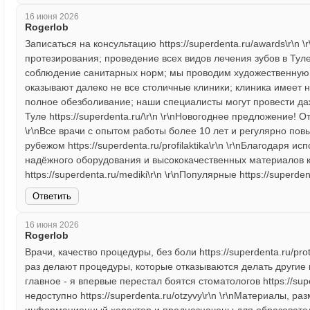
16 июня 2026
Rogerlob
Записаться на консультацию https://superdenta.ru/awards\r\n
протезирования; проведение всех видов лечения зубов в Ту
соблюдение санитарных норм; мы проводим художественную р
оказывают далеко не все столичные клиники; клиника имеет
полное обезболивание; наши специалисты могут провести д
Туле https://superdenta.ru/\r\n \r\nНовогоднее предложение!
\r\nВсе врачи с опытом работы более 10 лет и регулярно по
рубежом https://superdenta.ru/profilaktika\r\n \r\nБлагодаря
надёжного оборудования и высококачественных материалов 
https://superdenta.ru/mediki\r\n \r\nПопулярные https://superdent
Ответить
16 июня 2026
Rogerlob
Врачи, качество процедуры, без боли https://superdenta.ru/pro
раз делают процедуры, которые отказываются делать другие кли
главное - я впервые перестал боятся стоматологов https://sup
недоступно https://superdenta.ru/otzyvy\r\n \r\nМатериалы, 