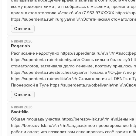
откладывала посещение врача и запивала боль горстями обезбо
всему приходит лимит, и я собралась с мыслями, промонитор
прием в стоматологию \Аспект\ \r\n+7 953 97XXXXX https://supe
https://superdenta.ru/hirurgiya\r\n \r\nЭстетическая стоматология
Ответить
6 июня 2026
Rogerlob
Расписание недоступно https://superdenta.ru/\r\n \r\nАтмос
https://superdenta.ru/ortodontiya\r\n Очень сильно болел зуб htt
стоматологов, затягивала долго лечение, поэтому пришлось п
https://superdenta.ru/esteticheskaya\r\n Попала в \Ю-Дент\ 
https://superdenta.ru/mediki\r\n \r\nСтоматология «L DENT» в Ту
Пионерской в Туле https://superdenta.ru/otbelivanie\r\n \r\nСвоя
Ответить
6 июня 2026
ScottNic
Общая площадь участка https://berezov-lsk.ru/\r\n \r\nЦены 
https://berezov-lsk.ru/\r\n \r\nЛандшафтное проектирование htt
работ и оплат, что позволит вам спланировать своё время и бюд