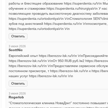
работы и блестящее образование https://superdenta.ru/\r\n
обучение и стажировки https://superdenta.ru/hirurgiya\r\n У 
позволяющее проводить высокоточную диагностику заболеван
https://superdenta.ru/ortodontiya\r\n \r\nСтоматология SEN?clini
зубов под анестезией https://superdenta.ru/\r\n \r\nпосмотрит
https://superdenta.ru/ortodontiya\r\n \r\n
Ответить
3 июня 2026
ScottNic
Европейский опыт https://berezov-lsk.ru/\r\n \r\nПрисоединяй
https://berezov-lsk.ru/\r\n \r\nОт 950 RUB руб./м2 https://ber
https://berezov-lsk.ru/\r\n \r\nПредоставляем сервисное обсл
постоянном присмотре, т https://berezov-lsk.ru/\r\n к https://b
наших услуг https://berezov-lsk.ru/\r\n \r\n
Ответить
3 июня 2026
Rogerlob
“Стоматологическая клиника НоваДэнт” постоянно повышает 