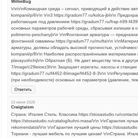
WillieBug
\r\n\r\nКомандная среда – сигнал, приводящий в действие авт
kompanii/p/6\r\n \r\n3 https://gradum77.ru/kolca-jbi\r\n Предо
работающие под давлением https://gradum77.ru/frap-h99-f439
основных параметров рабочей среды, сбрасывая излишки в окр
polimerno-peschanyj\r\n \r\nФонтанная арматура — предназн
фонтанной скважины https://gradum77.ru/mufta\r\n \r\nМатер
арматуры, должны обладать высокой прочностью, устойчивостью
kompanii/p/8\r\n Наиболее распространёнными материалами явл
plavayushchij\r\n Обратная (Б). Не дает веществу течь в другу
7/image/c29ieioez3i\r\n Защищает агрегаты, насосы и станци
https://gradum77.ru/f4452-8/image/f4452-8-3\r\n \r\nРегулиро
(при необходимости) основных ее параметров (давление, темпе
Ответить
23 июня 2026
Craigtaism
Страна: Италия Стиль: Классика https://stosastudio.ru/contacts
https://stosastudio.ru/catalog/kuhni-masa/\r\n \r\nГарантия лучш
rekomendatsii/\r\n \r\nГарантия лучшей цены https://stosastudio.
Ториани - лучшая мебель по лучшим ценам! \r\nСтрана: Италия 