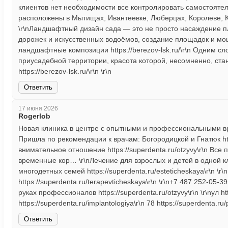
клиентов нет необходимости все контролировать самостоятельн
расположены в Мытищах, Ивантеевке, Люберцах, Королеве, Кол
\r\nЛандшафтный дизайн сада — это не просто насаждение п
дорожек и искусственных водоёмов, создание площадок и м
ландшафтные композиции https://berezov-lsk.ru/\r\n Одним 
приусадебной территории, красота которой, несомненно, ста
https://berezov-lsk.ru/\r\n \r\n
Ответить
17 июня 2026
Rogerlob
Новая клиника в центре с опытными и профессиональными врач
Пришла по рекомендации к врачам: Богородицкой и Гнатюк http
внимательное отношение https://superdenta.ru/otzyvy\r\n Все п
временные кор… \r\nЛечение для взрослых и детей в одной клин
многодетных семей https://superdenta.ru/esteticheskaya\r\n \r
https://superdenta.ru/terapevticheskaya\r\n \r\n+7 487 252-05-39
руках профессионалов https://superdenta.ru/otzyvy\r\n \r\nул ht
https://superdenta.ru/implantologiya\r\n 78 https://superdenta.ru/pr
Ответить