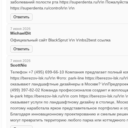
заболеваний полости рта https://superdenta.ru/\r\n Пожалуйс
https://superdenta.ru/control\r\n \r\n
Ответить
7 июня 2026
MichaelDit
Официальный сайт BlackSprut \r\n \r\nbs2best ссылка
Ответить
7 июня 2026
ScottNic
Телефон +7 (495) 699-66-10 Компания предлагает полный к
https://berezov-lsk.ru/\r\n Фото: park-line https://berezov-lsk.ru/\r
оказывают ландшафтные дизайнеры в Москве? \r\nПредпроектны
(499) 397-82-02 Команда профессионалов создает и воплощает 
le-park https://berezov-lsk.ru/\r\n com https://berezov-lsk.ru/\r\n 
оказывает услуги по ландшафтному дизайну в столице, Москов
поэтому наработала яркое представительное портфолио и огром
Благодаря инновационному проектированию и смелым реше
могут превратить территорию любого парка или коттеджного посе