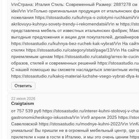
\r\nСтрана: Италия Стиль: Современный Размер: 288?278 см htt
idei/\r\n \r\nТолько оригинальная продукция от итальянских
пожелания https://stosastudio.ru/kuhnya-s-zolotymi-ruchkami/\r\n
akrilovuyu-kuhnyu-sovety-trendy-i-rekomendatsii/\r\n м https://sto
представлена мебель от известных итальянских фабрик; Макс
выгодные предложения и акции для покупателей, дизайнеров
https://stosastudio.ru/kuhnya-bez-ruchek-kak-vybrat/\r\n На с
стилях https://stosastudio.ru/category/stati/page/13/\r\n На 
приемлемым ценам https://stosastudio.ru/catalog/arrex-le-cuc
образов, стилей и современных решений https://stosastudio.ru
С нашей помощью вы сможете насладиться элегантным интер
https://stosastudio.ru/kakoj-material-luchshe-vsego-vybrat-dlya-ku
Ответить
22 июня 2026
Craigtaism
от 757 539 руб https://stosastudio.ru/interer-kuhni-stolovoj-v-c
gastronomicheskogo-iskusstva/\r\n \r\n9 апреля 2025 https://stos
Савеловской https://stosastudio.ru/modnye-kuhni-2022/\r\n \
уникальна! Вы пришли не в огромный мебельный центр, где с
прилетели к нам в гости в Италию, и мы это очень ценим https:/