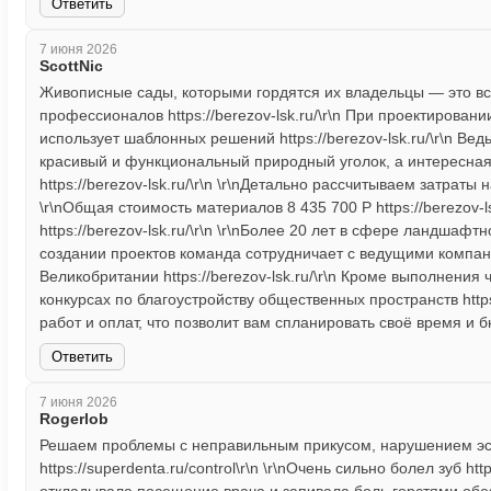
Ответить
7 июня 2026
ScottNic
Живописные сады, которыми гордятся их владельцы — это вс
профессионалов https://berezov-lsk.ru/\r\n При проектирова
использует шаблонных решений https://berezov-lsk.ru/\r\n Ве
красивый и функциональный природный уголок, а интересная 
https://berezov-lsk.ru/\r\n \r\nДетально рассчитываем затраты н
\r\nОбщая стоимость материалов 8 435 700 Р https://berezov-l
https://berezov-lsk.ru/\r\n \r\nБолее 20 лет в сфере ландшафтн
создании проектов команда сотрудничает с ведущими компан
Великобритании https://berezov-lsk.ru/\r\n Кроме выполнения 
конкурсах по благоустройству общественных пространств https:
работ и оплат, что позволит вам спланировать своё время и бюдж
Ответить
7 июня 2026
Rogerlob
Решаем проблемы с неправильным прикусом, нарушением эсте
https://superdenta.ru/control\r\n \r\nОчень сильно болел зуб htt