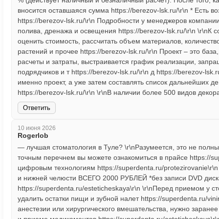
% (действует наличный и безналичный расчет). После того, 
вносится оставшаяся сумма https://berezov-lsk.ru/\r\n * Есть
https://berezov-lsk.ru/\r\n Подробности у менеджеров компании
полива, дренажа и освещения https://berezov-lsk.ru/\r\n \r\nК
оценить стоимость, рассчитать объем материалов, количеств
растений и прочее https://berezov-lsk.ru/\r\n Проект – это баз
расчеты и затраты, выстраивается график реализации, запр
подрядчиков и т https://berezov-lsk.ru/\r\n д https://berezov-l
именно проект, а уже затем составлять список дальнейших дейст
https://berezov-lsk.ru/\r\n \r\nВ наличии более 500 видов декора
Ответить
10 июня 2026
Rogerlob
— лучшая стоматология в Туле? \r\nРазумеется, это не полный 
точным перечнем вы можете ознакомиться в прайсе https://sup
цифровым технологиям https://superdenta.ru/protezirovanie
и нижней челюсти ВСЕГО 2000 РУБЛЕЙ *без записи DVD диск
https://superdenta.ru/esteticheskaya\r\n \r\nПеред приемом у
удалить остатки пищи и зубной налет https://superdenta.ru/vi
анестезии или хирургического вмешательства, нужно заранее