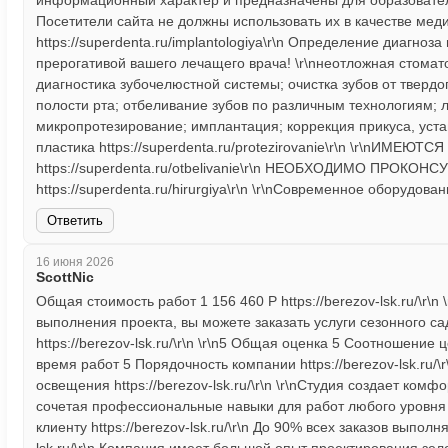
информационный характер и предназначены для образовательны
Посетители сайта не должны использовать их в качестве ме
https://superdenta.ru/implantologiya\r\n Определение диагно
прерогативой вашего лечащего врача! \r\nнеотложная стома
диагностика зубочелюстной системы; очистка зубов от твердо
полости рта; отбеливание зубов по различным технологиям; 
микропротезирование; имплантация; коррекция прикуса, устан
пластика https://superdenta.ru/protezirovanie\r\n \r\nИМ
https://superdenta.ru/otbelivanie\r\n НЕОБХОДИМО ПРО
https://superdenta.ru/hirurgiya\r\n \r\nСовременное оборудование
Ответить
16 июня 2026
ScottNic
Общая стоимость работ 1 156 460 Р https://berezov-lsk.ru/\r\n
выполнения проекта, вы можете заказать услуги сезонного с
https://berezov-lsk.ru/\r\n \r\n5 Общая оценка 5 Соотношение
время работ 5 Порядочность компании https://berezov-lsk.ru/
освещения https://berezov-lsk.ru/\r\n \r\nСтудия создает ком
сочетая профессиональные навыки для работ любого уровня
клиенту https://berezov-lsk.ru/\r\n До 90% всех заказов выпо