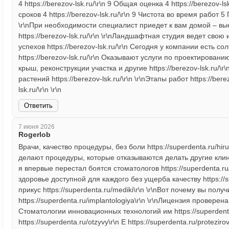
4 https://berezov-lsk.ru/\r\n 9 Общая оценка 4 https://berezov
сроков 4 https://berezov-lsk.ru/\r\n 9 Чистота во время работ 5
\r\nПри необходимости специалист приедет к вам домой – вы
https://berezov-lsk.ru/\r\n \r\nЛандшафтная студия ведет сво
успехов https://berezov-lsk.ru/\r\n Сегодня у компании есть
https://berezov-lsk.ru/\r\n Оказывают услуги по проектирова
крыш, реконструкции участка и другие https://berezov-lsk.ru/\
растений https://berezov-lsk.ru/\r\n \r\nЭтапы работ https://berez
lsk.ru/\r\n \r\n
Ответить
7 июня 2026
Rogerlob
Врачи, качество процедуры, без боли https://superdenta.ru/hir
делают процедуры, которые отказываются делать другие клиник
я впервые перестал боятся стоматологов https://superdenta.r
здоровье доступной для каждого без ущерба качеству https://su
прикус https://superdenta.ru/mediki\r\n \r\nВот почему вы по
https://superdenta.ru/implantologiya\r\n \r\nЛицензия проверена 
Стоматологии инновационных технологий им https://superdenta.
https://superdenta.ru/otzyvy\r\n Е https://superdenta.ru/protez