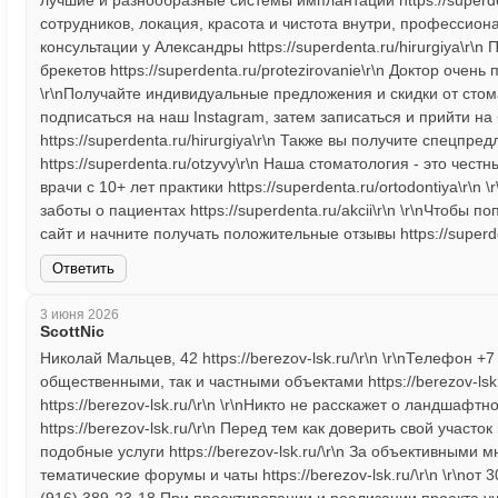
лучшие и разнообразные системы имплантации https://superden
сотрудников, локация, красота и чистота внутри, профессионали
консультации у Александры https://superdenta.ru/hirurgiya\r
брекетов https://superdenta.ru/protezirovanie\r\n Доктор очень 
\r\nПолучайте индивидуальные предложения и скидки от стом
подписаться на наш Instagram, затем записаться и прийти на
https://superdenta.ru/hirurgiya\r\n Также вы получите спецпр
https://superdenta.ru/otzyvy\r\n Наша стоматология - это чес
врачи с 10+ лет практики https://superdenta.ru/ortodontiya\r\n
заботы о пациентах https://superdenta.ru/akcii\r\n \r\nЧтобы 
сайт и начните получать положительные отзывы https://superdent
Ответить
3 июня 2026
ScottNic
Николай Мальцев, 42 https://berezov-lsk.ru/\r\n \r\nТелефон 
общественными, так и частными объектами https://berezov-lsk.ru/
https://berezov-lsk.ru/\r\n \r\nНикто не расскажет о ландшафт
https://berezov-lsk.ru/\r\n Перед тем как доверить свой участо
подобные услуги https://berezov-lsk.ru/\r\n За объективными 
тематические форумы и чаты https://berezov-lsk.ru/\r\n \r\nот 30