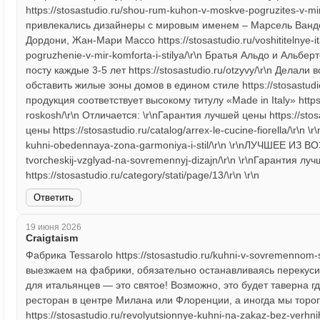
https://stosastudio.ru/shou-rum-kuhon-v-moskve-pogruzites-v-mi
привлекались дизайнеры с мировым именем – Марсель Ванде
Дордони, Жан-Мари Массо https://stosastudio.ru/voshititelnye-i
pogruzhenie-v-mir-komforta-i-stilya/\r\n Братья Альдо и Аль
посту каждые 3-5 лет https://stosastudio.ru/otzyvy/\r\n Дел
обставить жилые зоны домов в едином стиле https://stosastudi
продукция соответствует высокому титулу «Made in Italy» https://
roskosh/\r\n Отличается: \r\nГарантия лучшей цены https://stos
цены https://stosastudio.ru/catalog/arrex-le-cucine-fiorella/\r\n \
kuhni-obedennaya-zona-garmoniya-i-stil/\r\n \r\nЛУЧШЕЕ ИЗ В
tvorcheskij-vzglyad-na-sovremennyj-dizajn/\r\n \r\nГарантия лу
https://stosastudio.ru/category/stati/page/13/\r\n \r\n
Ответить
19 июня 2026
Craigtaism
Фабрика Tessarolo https://stosastudio.ru/kuhni-v-sovremennom-s
выезжаем на фабрики, обязательно останавливаясь перекуси
для итальянцев — это святое! Возможно, это будет таверна где
ресторан в центре Милана или Флоренции, а иногда мы торо
https://stosastudio.ru/revolyutsionnye-kuhni-na-zakaz-bez-verhnih